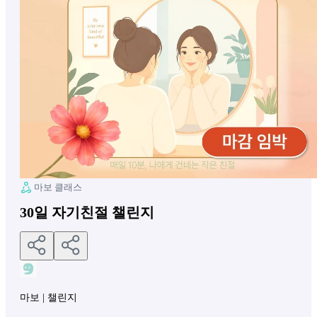
마보 클래스
30일 자기친절 챌린지
마보
|
챌린지