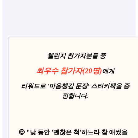
챌린지 참가자분들 중
최우수
참가자(20명)
에게
리워드로 '마음챙김 문장' 스티커팩을
증
정합
니다.
😌 "낮 동안 '괜찮은 척'하느라 참 애썼을