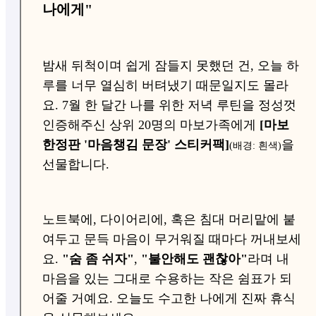
나에게"
밤새 뒤척이며 쉽게 잠들지 못했던 건, 오늘 하
루를 너무 열심히 버텨냈기 때문일지도 몰라
요. 7월 한 달간 나를 위한 저녁 루틴을 정성껏
인증해주신 상위 20명의 마보가족에게
[마보
한정판 '마음챙김 문장' 스티커팩]
을
(배경: 흰색)
선물합니다.
노트북에, 다이어리에, 혹은 침대 머리맡에 붙
여두고 문득 마음이 무거워질 때마다 꺼내보세
요.
"숨 좀 쉬자"
,
"불안해도 괜찮아"
라며 내
마음을 있는 그대로 수용하는 작은 쉼표가 되
어줄 거예요. 오늘도 수고한 나에게 진짜 휴식