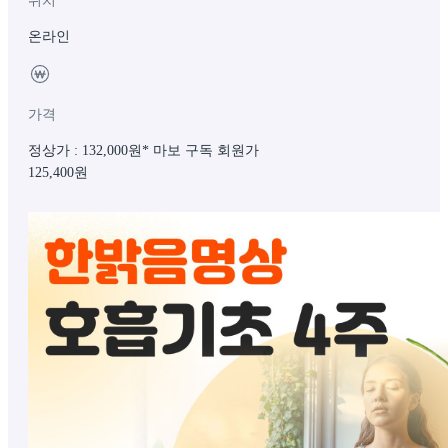
위치
온라인
가격
정상가 : 132,000원
* 마보 구독 회원가
125,400
원